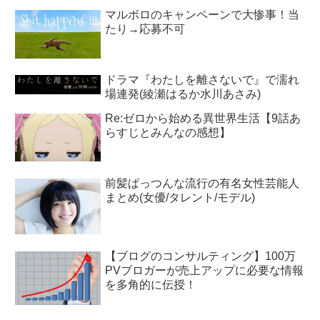
マルボロのキャンペーンで大惨事！当
たり→応募不可
ドラマ『わたしを離さないで』で濡れ
場連発(綾瀬はるか水川あさみ)
Re:ゼロから始める異世界生活【9話あ
らすじとみんなの感想】
前髪ぱっつんな流行の有名女性芸能人
まとめ(女優/タレント/モデル)
【ブログのコンサルティング】100万
PVブロガーが売上アップに必要な情報
を多角的に伝授！