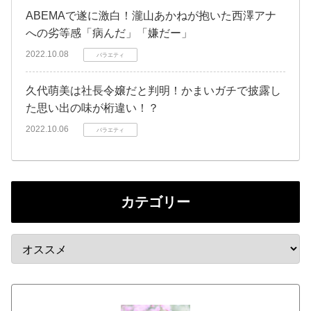
ABEMAで遂に激白！瀧山あかねが抱いた西澤アナ
への劣等感「病んだ」「嫌だー」
2022.10.08
バラエティ
久代萌美は社長令嬢だと判明！かまいガチで披露し
た思い出の味が桁違い！？
2022.10.06
バラエティ
カテゴリー