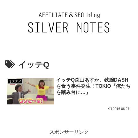
イッテQ
イッテQ森山あすか、鉄腕DASH
オススメ
を食う事件発生！TOKIO『俺たち
を踏み台に…』
2016.06.27
スポンサーリンク